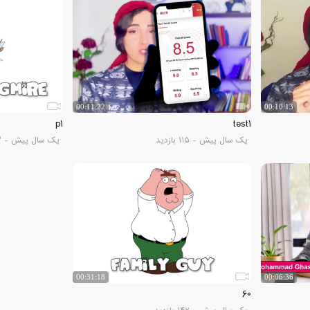
00:11:22
00:10:13
p1
test1
یک
سال پیش
- 115 بازدید
یک
سال پیش
- 123 بازدید
00:31:18
00:06:36
60