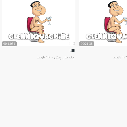
00:18:51
00:21:38
ttttt
یک
سال پیش
- 116 بازدید