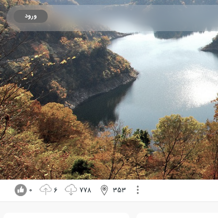
ورود
0
6
778
353