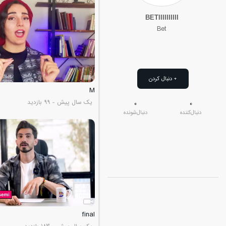
BETIIIIIIIIII
Bet
+ دنبال کردن
M
یک
سال پیش
- 99 بازدید
0
0
دنبال‌کننده
دنبال‌شونده
final